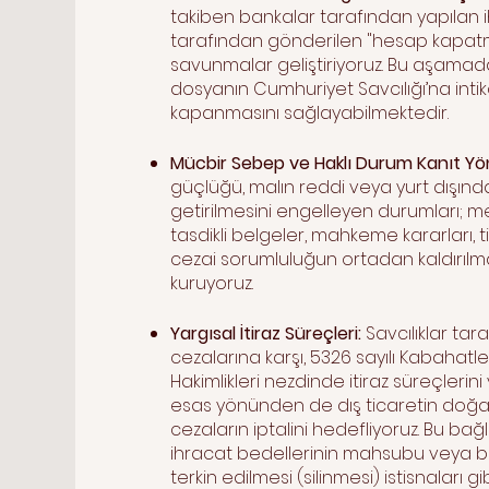
takiben bankalar tarafından yapılan ih
tarafından gönderilen "hesap kapatma"
savunmalar geliştiriyoruz. Bu aşamada
dosyanın Cumhuriyet Savcılığı’na int
kapanmasını sağlayabilmektedir.
Mücbir Sebep ve Haklı Durum Kanıt Yö
güçlüğü, malın reddi veya yurt dışında
getirilmesini engelleyen durumları; 
tasdikli belgeler, mahkeme kararları, ti
cezai sorumluluğun ortadan kaldırılması
kuruyoruz.
Yargısal İtiraz Süreçleri:
Savcılıklar ta
cezalarına karşı, 5326 sayılı Kabahat
Hakimlikleri nezdinde itiraz süreçlerin
esas yönünden de dış ticaretin doğa
cezaların iptalini hedefliyoruz. Bu bağ
ihracat bedellerinin mahsubu veya belir
terkin edilmesi (silinmesi) istisnaları 