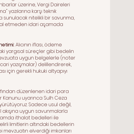
barlar üzerine, Vergi Daireleri
 yazılarına karşı teknik
 sunulacak nitelikli bir savunma,
ikal etmeden idari aşamada
netimi:
Alıcının iflası, ödeme
ki yargısal süreçler gibi bedelin
mevzuata uygun belgelerle (noter
cari yazışmalar) delillendirerek,
 için gerekli hukuki altyapıyı
rafından düzenlenen idari para
ler Kanunu uyarınca Sulh Ceza
i yürütüyoruz. Sadece usul değil,
l akışına uygun savunmalarla
lamda ithalat bedelleri ile
li limitlerin altındaki bedellerin
gibi mevzuatın elverdiği imkanları