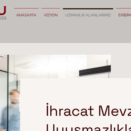
ANASAYFA
VİZYON
UZMANLIK ALANLARIMIZ
EKİBİM
İhracat Mev
Uyuşmazlıkla