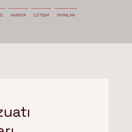
İZ
KARİYER
İLETİŞİM
YAYINLAR
zuatı
rı