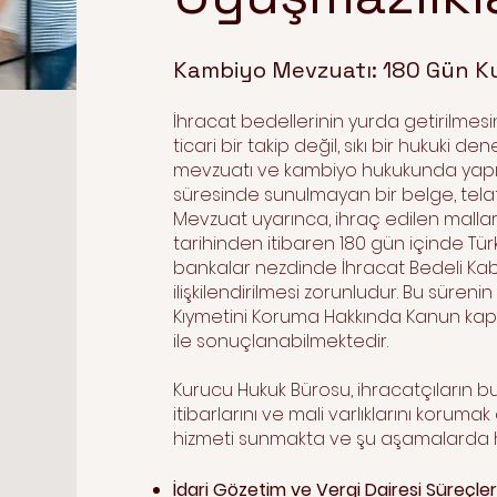
Kambiyo Mevzuatı: 180 Gün Ku
İhracat bedellerinin yurda getirilmesi
ticari bir takip değil, sıkı bir hukuki de
mevzuatı ve kambiyo hukukunda yapıla
süresinde sunulmayan bir belge, telafis
Mevzuat uyarınca, ihraç edilen malların
tarihinden itibaren 180 gün içinde Türk
bankalar nezdinde İhracat Bedeli Kabul
ilişkilendirilmesi zorunludur. Bu sürenin i
Kıymetini Koruma Hakkında Kanun kaps
ile sonuçlanabilmektedir.
Kurucu Hukuk Bürosu, ihracatçıların bu 
itibarlarını ve mali varlıklarını koru
hizmeti sunmakta ve şu aşamalarda 
İdari Gözetim ve Vergi Dairesi Süreçler