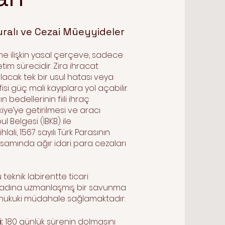
ralı ve Cezai Müeyyideler
ne ilişkin yasal çerçeve, sadece
netim sürecidir. Zira ihracat
cak tek bir usul hatası veya
i güç mali kayıplara yol açabilir.
 bedellerinin fiili ihraç
iye’ye getirilmesi ve aracı
 Belgesi (İBKB) ile
hlali, 1567 sayılı Türk Parasının
amında ağır idari para cezaları
teknik labirentte ticari
mak adına uzmanlaşmış bir savunma
hukuki müdahale sağlamaktadır:
i:
180 günlük sürenin dolmasını