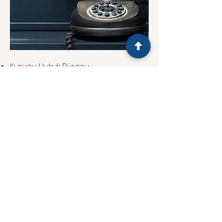
Kurucu Hukuk Bürosu,
müvekkillerinin Kurum nezdinde
başlatılan şikayet süreçlerine aktif
olarak müdahil olmakta ve
Kurum'la iletişim süreçlerini titizlikle
yürütmektedir.
Mevzuatla Uyumluluk