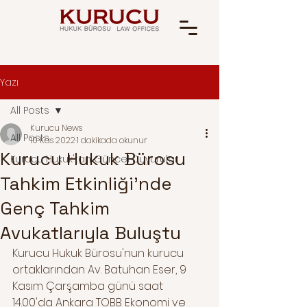
Yazı
All Posts
Kurucu News
All Posts
10 Kas 2022
1 dakikada okunur
Kurucu Hukuk Bürosu
Kurucu Hukuk'tan Güncel Duyurular
Tahkim Etkinliği'nde
Genç Tahkim
Avukatlarıyla Buluştu
Kurucu Hukuk Bürosu'nun kurucu 
ortaklarından Av. Batuhan Eser, 9 
Kasım Çarşamba günü saat 
14.00'da Ankara TOBB Ekonomi ve 